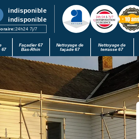
indisponible
indisponible
oraire:
24h24 7j/7
e
Façadier 67
Nettoyage de
Nettoyage de
e 67
Bas-Rhin
façade 67
terrasse 67