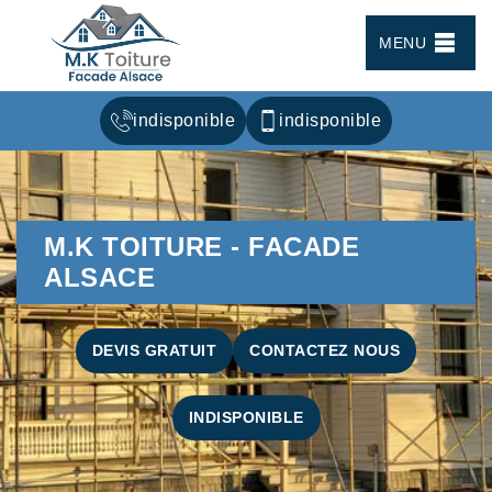
MENU
indisponible
indisponible
M.K TOITURE - FACADE
ALSACE
DEVIS GRATUIT
CONTACTEZ NOUS
INDISPONIBLE