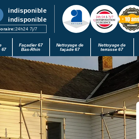
indisponible
indisponible
oraire:
24h24 7j/7
e
Façadier 67
Nettoyage de
Nettoyage de
e 67
Bas-Rhin
façade 67
terrasse 67