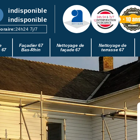
indisponible
indisponible
oraire:
24h24 7j/7
e
Façadier 67
Nettoyage de
Nettoyage de
e 67
Bas-Rhin
façade 67
terrasse 67