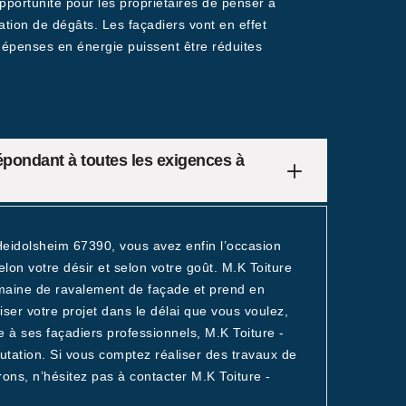
pportunité pour les propriétaires de penser à
ration de dégâts. Les façadiers vont en effet
 dépenses en énergie puissent être réduites
épondant à toutes les exigences à
Heidolsheim 67390, vous avez enfin l’occasion
lon votre désir et selon votre goût. M.K Toiture
omaine de ravalement de façade et prend en
ser votre projet dans le délai que vous voulez,
e à ses façadiers professionnels, M.K Toiture -
tation. Si vous comptez réaliser des travaux de
ns, n’hésitez pas à contacter M.K Toiture -