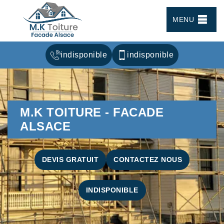
MENU
indisponible
indisponible
M.K TOITURE - FACADE
ALSACE
DEVIS GRATUIT
CONTACTEZ NOUS
INDISPONIBLE