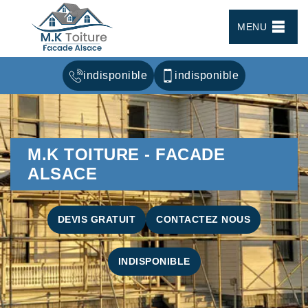
MENU
indisponible
indisponible
M.K TOITURE - FACADE
ALSACE
DEVIS GRATUIT
CONTACTEZ NOUS
INDISPONIBLE