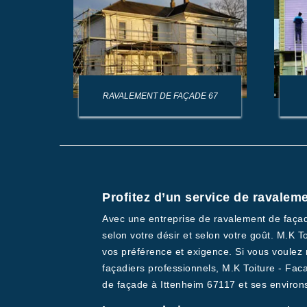
AGE DE
RAVALEMENT DE FAÇADE 67
Profitez d’un service de ravalem
Avec une entreprise de ravalement de façade
selon votre désir et selon votre goût. M.K
vos préférence et exigence. Si vous voulez r
façadiers professionnels, M.K Toiture - Fac
de façade à Ittenheim 67117 et ses environs