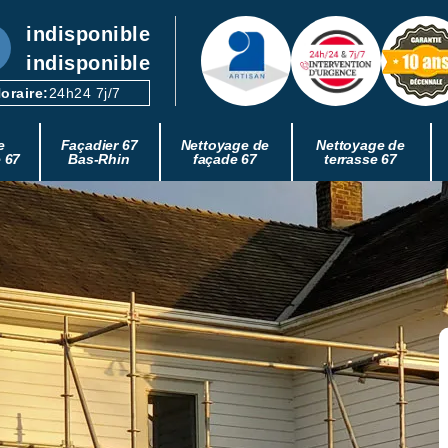
indisponible
indisponible
oraire:
24h24 7j/7
e
Façadier 67
Nettoyage de
Nettoyage de
e 67
Bas-Rhin
façade 67
terrasse 67