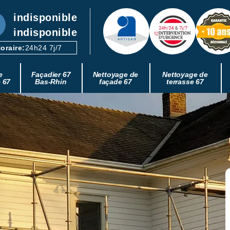
indisponible
indisponible
oraire:
24h24 7j/7
e
Façadier 67
Nettoyage de
Nettoyage de
e 67
Bas-Rhin
façade 67
terrasse 67