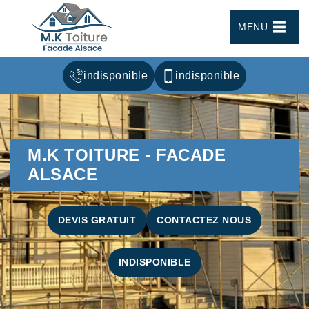
MENU
indisponible
indisponible
M.K TOITURE - FACADE
ALSACE
DEVIS GRATUIT
CONTACTEZ NOUS
INDISPONIBLE