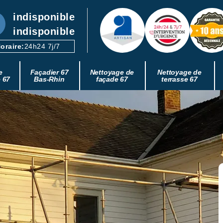
indisponible
indisponible
oraire:
24h24 7j/7
e
Façadier 67
Nettoyage de
Nettoyage de
e 67
Bas-Rhin
façade 67
terrasse 67