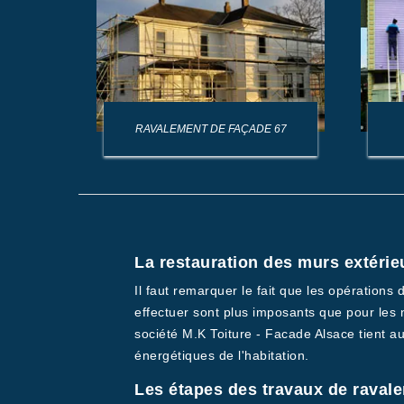
AGE DE
RAVALEMENT DE FAÇADE 67
La restauration des murs extérie
Il faut remarquer le fait que les opération
effectuer sont plus imposants que pour les n
société M.K Toiture - Facade Alsace tient a
énergétiques de l'habitation.
Les étapes des travaux de ravale