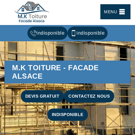
MENU
indisponible
indisponible
M.K TOITURE - FACADE
ALSACE
DEVIS GRATUIT
CONTACTEZ NOUS
INDISPONIBLE