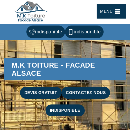
MENU
indisponible
indisponible
M.K TOITURE - FACADE
ALSACE
DEVIS GRATUIT
CONTACTEZ NOUS
INDISPONIBLE