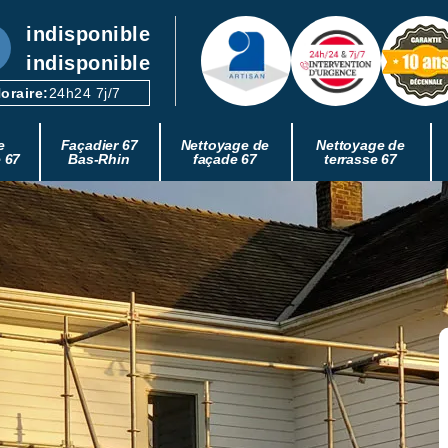
indisponible
indisponible
oraire:
24h24 7j/7
e
Façadier 67
Nettoyage de
Nettoyage de
e 67
Bas-Rhin
façade 67
terrasse 67