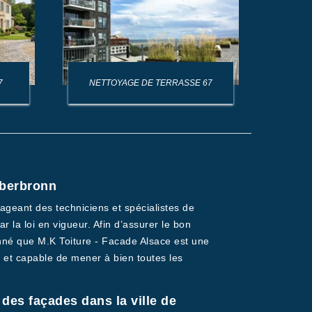
7
NETTOYAGE DE TERRASSE 67
PE
Oberbronn
gageant des techniciens et spécialistes de
 la loi en vigueur. Afin d’assurer le bon
nné que M.K Toiture - Facade Alsace est une
 et capable de mener à bien toutes les
 des façades dans la ville de