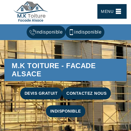
MENU
indisponible
indisponible
M.K TOITURE - FACADE
ALSACE
DEVIS GRATUIT
CONTACTEZ NOUS
INDISPONIBLE