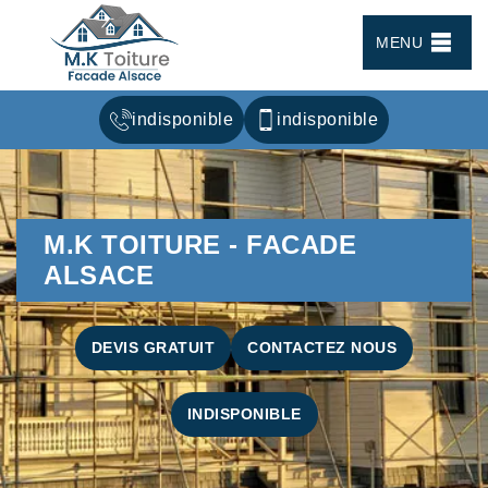
MENU
indisponible
indisponible
M.K TOITURE - FACADE
ALSACE
DEVIS GRATUIT
CONTACTEZ NOUS
INDISPONIBLE