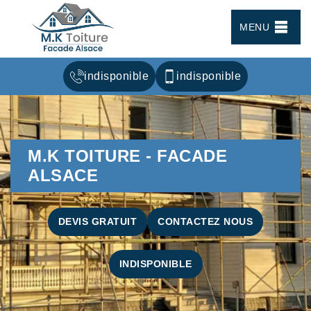
MENU
indisponible
indisponible
M.K TOITURE - FACADE
ALSACE
DEVIS GRATUIT
CONTACTEZ NOUS
INDISPONIBLE