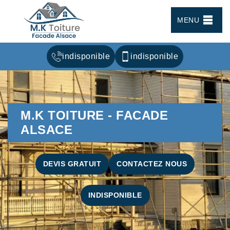
MENU
indisponible
indisponible
M.K TOITURE - FACADE
ALSACE
DEVIS GRATUIT
CONTACTEZ NOUS
INDISPONIBLE