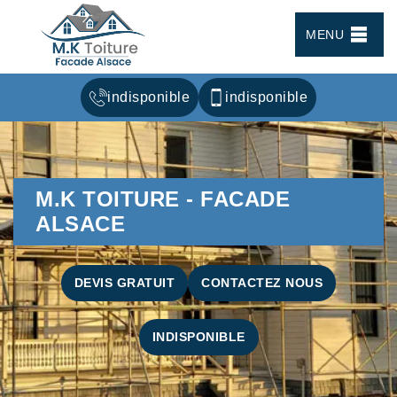
MENU
indisponible
indisponible
M.K TOITURE - FACADE
ALSACE
DEVIS GRATUIT
CONTACTEZ NOUS
INDISPONIBLE