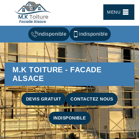
MENU
indisponible
indisponible
M.K TOITURE - FACADE
ALSACE
DEVIS GRATUIT
CONTACTEZ NOUS
INDISPONIBLE