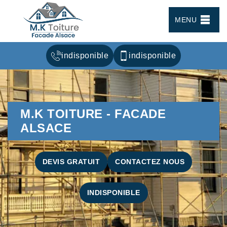
MENU
indisponible
indisponible
M.K TOITURE - FACADE
ALSACE
DEVIS GRATUIT
CONTACTEZ NOUS
INDISPONIBLE