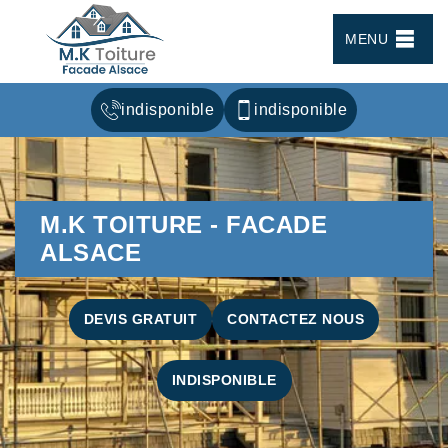
MENU
indisponible
indisponible
M.K TOITURE - FACADE
ALSACE
DEVIS GRATUIT
CONTACTEZ NOUS
INDISPONIBLE