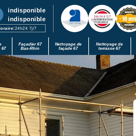
indisponible
indisponible
oraire:
24h24 7j/7
e
Façadier 67
Nettoyage de
Nettoyage de
e 67
Bas-Rhin
façade 67
terrasse 67