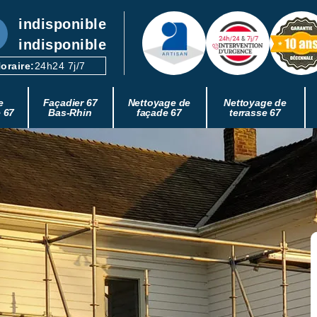
indisponible
indisponible
oraire:
24h24 7j/7
e
Façadier 67
Nettoyage de
Nettoyage de
e 67
Bas-Rhin
façade 67
terrasse 67