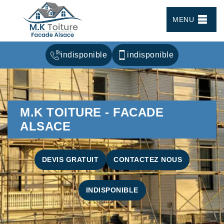
MENU
indisponible
indisponible
M.K TOITURE - FACADE
ALSACE
DEVIS GRATUIT
CONTACTEZ NOUS
INDISPONIBLE