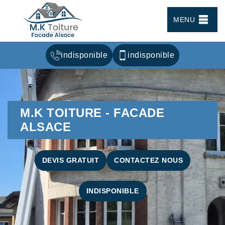
MENU
indisponible
indisponible
M.K TOITURE - FACADE
ALSACE
DEVIS GRATUIT
CONTACTEZ NOUS
INDISPONIBLE