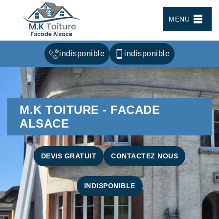
MENU
indisponible
indisponible
M.K TOITURE - FACADE
ALSACE
DEVIS GRATUIT
CONTACTEZ NOUS
INDISPONIBLE