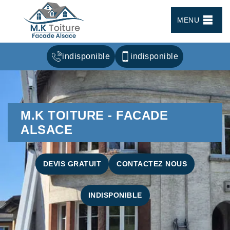
MENU
indisponible
indisponible
M.K TOITURE - FACADE
ALSACE
DEVIS GRATUIT
CONTACTEZ NOUS
INDISPONIBLE