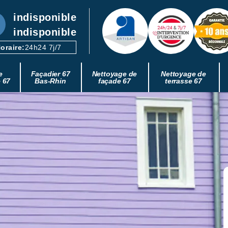
indisponible
indisponible
oraire:
24h24 7j/7
e
Façadier 67
Nettoyage de
Nettoyage de
e 67
Bas-Rhin
façade 67
terrasse 67