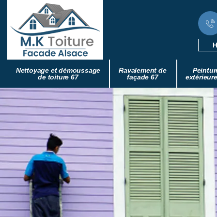
H
Nettoyage et démoussage
Ravalement de
Peintur
de toiture 67
façade 67
extérieur