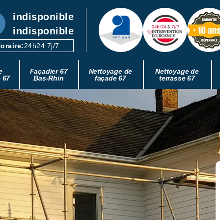
indisponible
indisponible
oraire:
24h24 7j/7
e
Façadier 67
Nettoyage de
Nettoyage de
e 67
Bas-Rhin
façade 67
terrasse 67