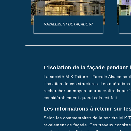
AGE DE
RAVALEMENT DE FAÇADE 67
L'isolation de la façade pendant
La société M.K Toiture - Facade Alsace soul
l'isolation de ces structures. Les opération
rechercher un moyen pour accroître la perfo
considérablement quand cela est fait.
Les informations à retenir sur le
Selon les commentaires de la société M.K Toi
ravalement de façade. Ces travaux consistent