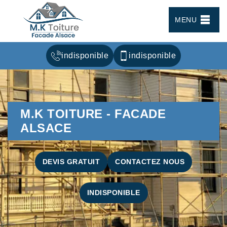
MENU
indisponible
indisponible
M.K TOITURE - FACADE
ALSACE
DEVIS GRATUIT
CONTACTEZ NOUS
INDISPONIBLE