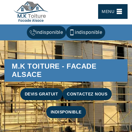
MENU
indisponible
indisponible
M.K TOITURE - FACADE
ALSACE
DEVIS GRATUIT
CONTACTEZ NOUS
INDISPONIBLE